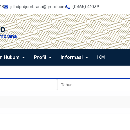
18
jdihdprdjembrana@gmail.com
(0365) 41039
n Hukum
Profil
Informasi
IKM