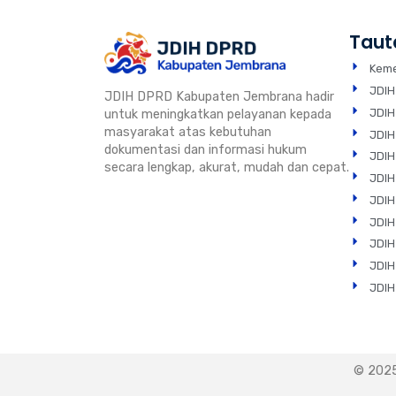
Taut
Keme
JDIH
JDIH DPRD Kabupaten Jembrana hadir
JDIH
untuk meningkatkan pelayanan kepada
masyarakat atas kebutuhan
JDIH
dokumentasi dan informasi hukum
JDIH
secara lengkap, akurat, mudah dan cepat.
JDIH
JDIH
JDIH
JDIH
JDIH
JDIH
© 2025