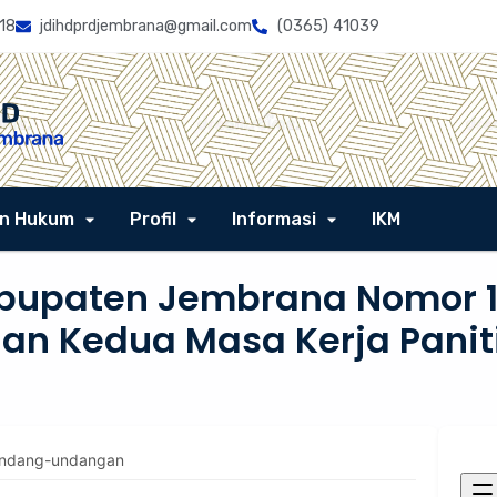
18
jdihdprdjembrana@gmail.com
(0365) 41039
n Hukum
Profil
Informasi
IKM
bupaten Jembrana Nomor 1
an Kedua Masa Kerja Panit
undang-undangan