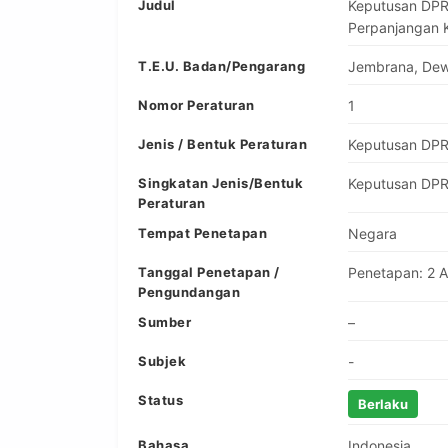
Judul
Keputusan DPR
Perpanjangan K
T.E.U. Badan/Pengarang
Jembrana, Dew
Nomor Peraturan
1
Jenis / Bentuk Peraturan
Keputusan DP
Singkatan Jenis/Bentuk
Keputusan DP
Peraturan
Tempat Penetapan
Negara
Tanggal Penetapan /
Penetapan: 2 A
Pengundangan
Sumber
–
Subjek
-
Status
Berlaku
Bahasa
Indonesia